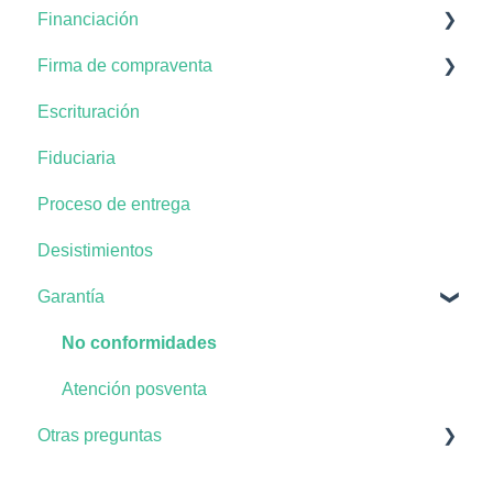
Financiación
Proceso en la compra del apartamento
Firma de compraventa
Documentación
Plan de pagos
Escrituración
Tiempos de pago
Documentación del negocio
Fiduciaria
Solicitud del crédito
Proceso de entrega
Desistimientos
Garantía
No conformidades
Atención posventa
Otras preguntas
Zonas comunes