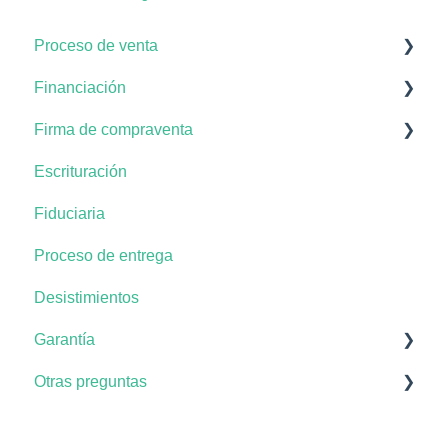
Proceso de venta
Financiación
Proceso en la compra del apartamento
Firma de compraventa
Documentación
Plan de pagos
Escrituración
Tiempos de pago
Documentación del negocio
Fiduciaria
Solicitud del crédito
Proceso de entrega
Desistimientos
Garantía
Otras preguntas
No conformidades
Atención posventa
Zonas comunes