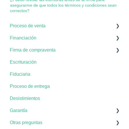
asegurarme de que todos los términos y condiciones sean
correctos?
Proceso de venta
Financiación
Proceso en la compra del apartamento
Firma de compraventa
Documentación
Plan de pagos
Escrituración
Tiempos de pago
Documentación del negocio
Fiduciaria
Solicitud del crédito
Proceso de entrega
Desistimientos
Garantía
Otras preguntas
No conformidades