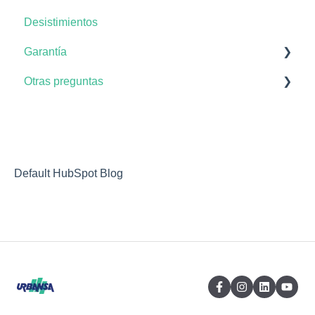
Desistimientos
Garantía
Otras preguntas
No conformidades
Atención posventa
Zonas comunes
Default HubSpot Blog